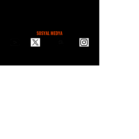
SOSYAL MEDYA
Bizle E-Mail üzerinden iletişim, öneri,
sponsorluk için ulaşabilirsin.
contactvaultgames@gmail.com
VAULT GAMES STORE
2024