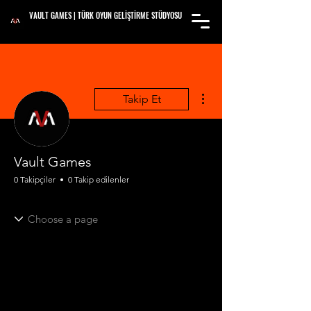
VAULT GAMES | TÜRK OYUN GELİŞTİRME STÜDYOSU
Diğer Eylemler
Takip Et
Vault Games
0 Takipçiler
0 Takip edilenler