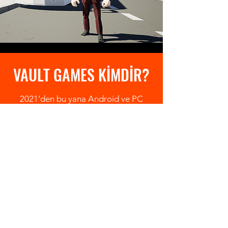
VAULT GAMES KİMDİR?
2021'den bu yana Android ve PC
üzerinde oyun geliştirme ile uğraşan
bağımsız bir ekip.
Steam ve Epic Games Store
mağazalarımızı incelemek ve
oyunlarımızı
satın almak için aşağıdaki linklere
tıklayabilirsiniz.