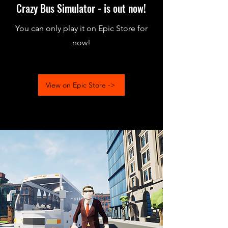
Crazy Bus Simulator - is out now!
You can only play it on Epic Store for
now!
View on Epic Store ->